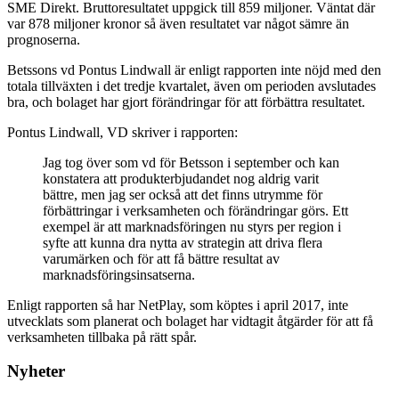
SME Direkt. Bruttoresultatet uppgick till 859 miljoner. Väntat där
var 878 miljoner kronor så även resultatet var något sämre än
prognoserna.
Betssons vd Pontus Lindwall är enligt rapporten inte nöjd med den
totala tillväxten i det tredje kvartalet, även om perioden avslutades
bra, och bolaget har gjort förändringar för att förbättra resultatet.
Pontus Lindwall, VD skriver i rapporten:
Jag tog över som vd för Betsson i september och kan
konstatera att produkterbjudandet nog aldrig varit
bättre, men jag ser också att det finns utrymme för
förbättringar i verksamheten och förändringar görs. Ett
exempel är att marknadsföringen nu styrs per region i
syfte att kunna dra nytta av strategin att driva flera
varumärken och för att få bättre resultat av
marknadsföringsinsatserna.
Enligt rapporten så har NetPlay, som köptes i april 2017, inte
utvecklats som planerat och bolaget har vidtagit åtgärder för att få
verksamheten tillbaka på rätt spår.
Nyheter