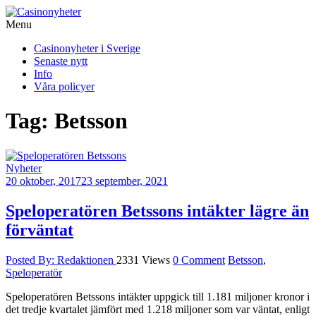
Skip
to
Menu
content
Casinonyheter
Casinonyheter i Sverige
Senaste nytt
Senaste
Info
nytt
Våra policyer
från
casino-
Tag: Betsson
branschen
Nyheter
20 oktober, 2017
23 september, 2021
Speloperatören Betssons intäkter lägre än
förväntat
Posted By: Redaktionen
2331 Views
0 Comment
Betsson
,
Speloperatör
Speloperatören Betssons intäkter uppgick till 1.181 miljoner kronor i
det tredje kvartalet jämfört med 1.218 miljoner som var väntat, enligt