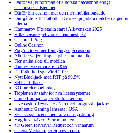
Därför väljer norrmän ofta norska nätcasinon enligt
Casinospesialisten.net
Därför blir casinon mer och mer mobilanpassade
Djurgårdens IF Fotboll – De mest populära matcherna genom
tiderna
Hammarby IF:s starka start i Allsvenskan 2025
Vilket casinospel vinner man mest på?
Casinon i Prag
Online Casinon
Play’n Go vinner framgångar på casinon
Allt fler väljer att spela på casino utan licens
Fler unika slots till mobilen
Kindred växer vidare i USA
En förändrad spelvärld 2019
Nytt Blackjack med RTP på 99,5%
SHL är tillbaka
KO utreder spelbolag
Tidplanen är snäv för nya licenssystemet
Game Lounge köper Slottracker.com
Live casino Texas Hold’em med progressiv jackpot
Authentic Gaming lanseras i USA
Svensk spellicens med krav på registrering
Yggdrasil växer i Storbritannien
Mr Green förvärvar Redbet och Vinnarum
Catena Media köper Squawka.com