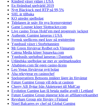
Kindred växer vidare i USA
En förändrad spelvärld 2019
Nytt Blackjack med RTP på 99,5%
SHL är tillbaka
KO utreder spelbolag
Tidplanen är snäv för nya licenssystemet
Game Lounge köper Slottracker.com
Live casino Texas Hold’em med progressiv jackpot
Authentic Gaming lanseras i USA
Svensk spellicens med krav på registrering
Yggdrasil växer i Storbritannien
Mr Green förvärvar Redbet och Vinnarum
Catena Media köper Squawka.com
Yggdrasils spelutbud lanseras i Danmark
Utländska spelbolag tar mer av spelmarknaden
Ahabingo.com får egen casino-licens
Leo Vegas förvärvrar nytt bolag
Aha rekryterar en casinochef
Speloperatören Betssons intäkter lägre än förväntat
Future Gaming Group vill dela ut casinon
Cherry AB flyttar från Aktietorget till MidCap
Evolution Gaming kan få betala statlig avgift i Lettland
Future Gaming Group planerar köp av affiliateverksamhet
Revshare Group gör förvärv i Finland
Nigel Balcarres ny chef på Global Gaming