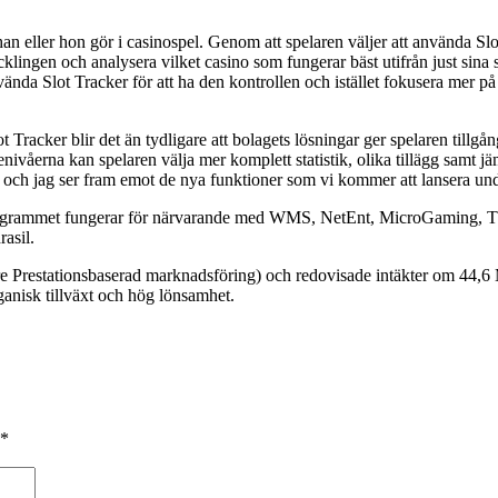
 han eller hon gör i casinospel. Genom att spelaren väljer att använda S
lingen och analysera vilket casino som fungerar bäst utifrån just sina 
använda Slot Tracker för att ha den kontrollen och istället fokusera mer
racker blir det än tydligare att bolagets lösningar ger spelaren tillgång
icenivåerna kan spelaren välja mer komplett statistik, olika tillägg samt 
ja och jag ser fram emot de nya funktioner som vi kommer att lansera
er. Programmet fungerar för närvarande med WMS, NetEnt, MicroGaming
asil.
e Prestationsbaserad marknadsföring) och redovisade intäkter om 44,
ganisk tillväxt och hög lönsamhet.
*