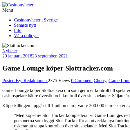
Skip
to
Menu
content
Casinonyheter
Casinonyheter i Sverige
Senaste nytt
Senaste
Info
nytt
Våra policyer
från
casino-
branschen
Nyheter
29 januari, 2018
23 september, 2021
Game Lounge köper Slottracker.com
Posted By: Redaktionen
2375 Views
0 Comment
Cherry
,
Game Lou
Game Lounge köper Slottracker.com som ger mer kontroll till spelaren.
casinospelare bättre översikt och kontroll över sitt spelande. Säljar
Köpeskillingen uppgår till 1 miljon euro, varav 200 000 euro ska erlä
”Med köpet av Slot Tracker kompletterar vi Game Lounges redan st
personerna som byggt Slot Tracker för att utveckla nya funktione
riskerar att tappa kontrollen över sitt spelande. Med Slot Tra